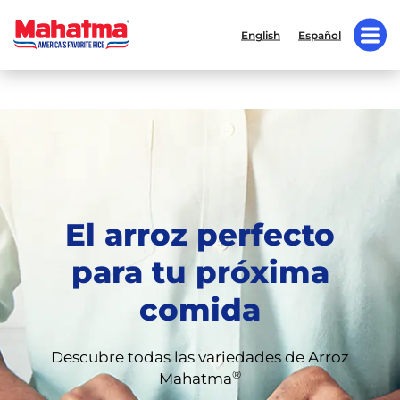
English
Español
El arroz perfecto
para tu próxima
comida
Descubre todas las variedades de Arroz
®
Mahatma