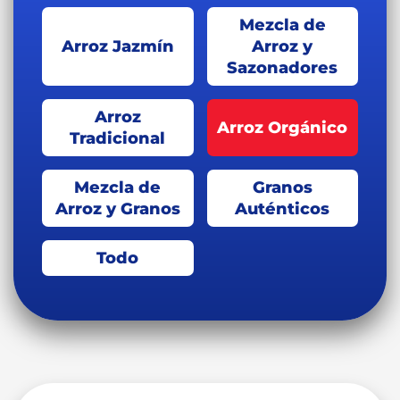
Mezcla de
Arroz Jazmín
Arroz y
Sazonadores
Arroz
Arroz Orgánico
Tradicional
Mezcla de
Granos
Arroz y Granos
Auténticos
Todo