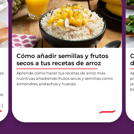
Cómo añadir semillas y frutos
C
secos a tus recetas de arroz
d
es
Aprende cómo hacer tus recetas de arroz más
A
nutritivas añadiendo frutos secos y semillas como
p
almendras, pistachos y nueces.
j
b
le
…]