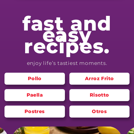
fast and
easy
recipes.
enjoy life’s tastiest moments.
Pollo
Arroz Frito
Paella
Risotto
Postres
Otros