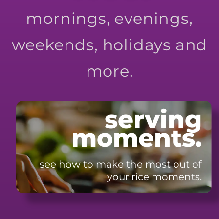
mornings, evenings,
weekends, holidays and
more.
serving
moments.
see how to make the most
out of
your rice moments.