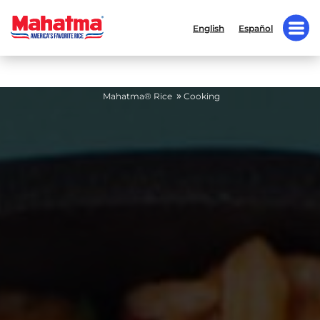
English
Español
»
Mahatma® Rice
Cooking