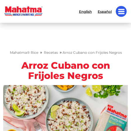
English
Español
»
»
Mahatma® Rice
Recetas
Arroz Cubano con Frijoles Negros
Arroz Cubano con
Frijoles Negros