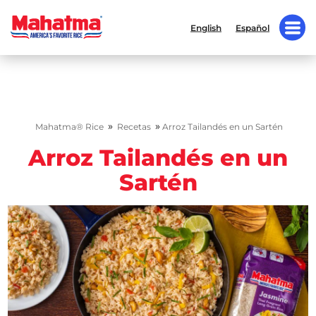
English
Español
»
»
Mahatma® Rice
Recetas
Arroz Tailandés en un Sartén
Arroz Tailandés en un
Sartén