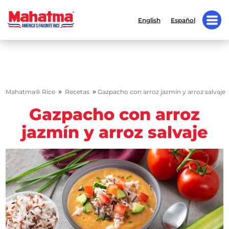
English
Español
»
»
Mahatma® Rice
Recetas
Gazpacho con arroz jazmín y arroz salvaje
Gazpacho con arroz
jazmín y arroz salvaje