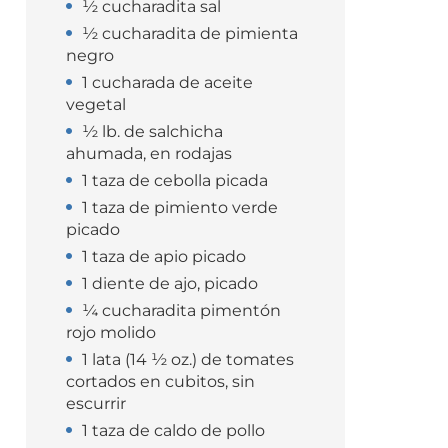
½ cucharadita sal
½ cucharadita de pimienta
negro
1 cucharada de aceite
vegetal
½ lb. de salchicha
ahumada, en rodajas
1 taza de cebolla picada
1 taza de pimiento verde
picado
1 taza de apio picado
1 diente de ajo, picado
¼ cucharadita pimentón
rojo molido
1 lata (14 ½ oz.) de tomates
cortados en cubitos, sin
escurrir
1 taza de caldo de pollo