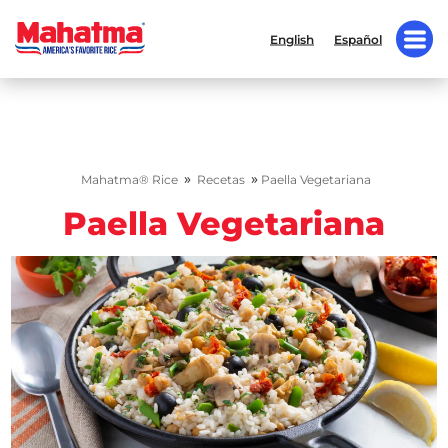
English
Español
»
»
Mahatma® Rice
Recetas
Paella Vegetariana
Paella Vegetariana