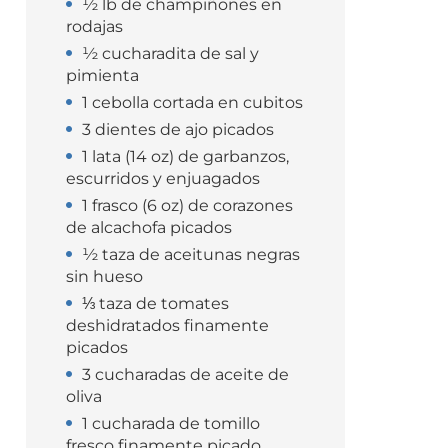
½ lb de champiñones en
rodajas
½ cucharadita de sal y
pimienta
1 cebolla cortada en cubitos
3 dientes de ajo picados
1 lata (14 oz) de garbanzos,
escurridos y enjuagados
1 frasco (6 oz) de corazones
de alcachofa picados
½ taza de aceitunas negras
sin hueso
⅓ taza de tomates
deshidratados finamente
picados
3 cucharadas de aceite de
oliva
1 cucharada de tomillo
fresco finamente picado