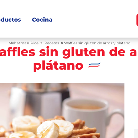
oductos
Cocina
»
»
Mahatma® Rice
Recetas
Waffles sin gluten de arroz y plátano
ffles sin gluten de a
plátano