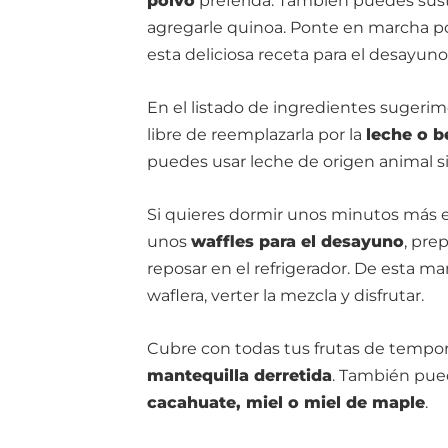
polvo
preferida. También puedes sustit
agregarle quinoa. Ponte en marcha p
esta deliciosa receta para el desayuno
En el listado de ingredientes sugerimo
libre de reemplazarla por la
leche o b
puedes usar leche de origen animal si 
Si quieres dormir unos minutos más e
unos
waffles para el desayuno
, pre
reposar en el refrigerador. De esta m
waflera, verter la mezcla y disfrutar.
Cubre con todas tus frutas de tempo
mantequilla derretida
. También pue
cacahuate, miel o miel de maple
.