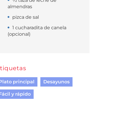
½ taza de leche de
almendras
pizca de sal
1 cucharadita de canela
(opcional)
tiquetas
Plato principal
Desayunos
Fácil y rápido