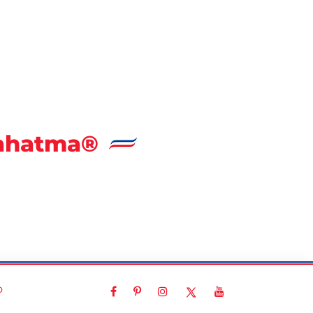
Mahatma®
o