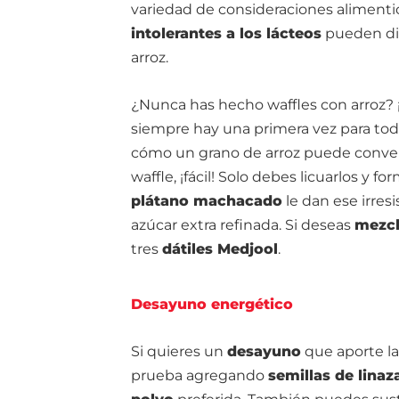
variedad de consideraciones alimentic
intolerantes a los lácteos
pueden dis
arroz.
¿Nunca has hecho waffles con arroz? 
siempre hay una primera vez para to
cómo un grano de arroz puede conver
waffle, ¡fácil! Solo debes licuarlos y 
plátano machacado
le dan ese irres
azúcar extra refinada. Si deseas
mezcl
tres
dátiles Medjool
.
Desayuno energético
Si quieres un
desayuno
que aporte l
prueba agregando
semillas de linaz