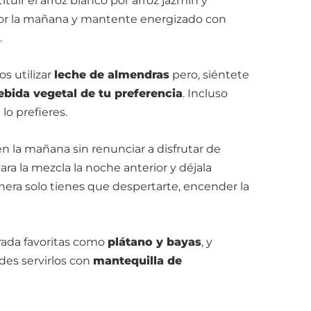
uir el arroz blanco por arroz jazmín y
or la mañana y mantente energizado con
.
s utilizar
leche de almendras
pero, siéntete
ebida vegetal de tu preferencia
. Incluso
lo prefieres.
n la mañana sin renunciar a disfrutar de
para la mezcla la noche anterior y déjala
anera solo tienes que despertarte, encender la
rada favoritas como
plátano y bayas
, y
des servirlos con
mantequilla de