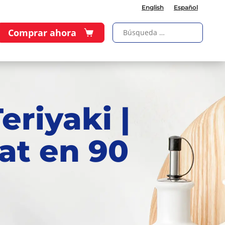
English
Español
Comprar ahora
eriyaki |
at en 90