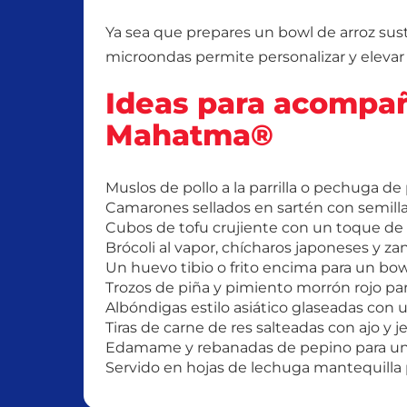
Ya sea que prepares un bowl de arroz sus
microondas permite personalizar y eleva
Ideas para acompaña
Mahatma®
Muslos de pollo a la parrilla o pechuga de 
Camarones sellados en sartén con semillas 
Cubos de tofu crujiente con un toque de
Brócoli al vapor, chícharos japoneses y zan
Un huevo tibio o frito encima para un bow
Trozos de piña y pimiento morrón rojo par
Albóndigas estilo asiático glaseadas con u
Tiras de carne de res salteadas con ajo y j
Edamame y rebanadas de pepino para una 
Servido en hojas de lechuga mantequilla 