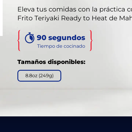
out
of
Eleva tus comidas con la práctica 
5
Frito Teriyaki Ready to Heat de M
stars,
average
rating
value.
Read
90 segundos
133
Reviews.
Tiempo de cocinado
Same
page
link.
Tamaños disponibles:
8.8oz (249g)