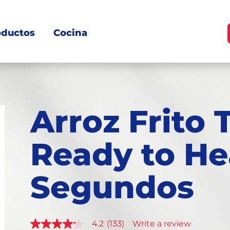
oductos
Cocina
Arroz Frito T
Ready to He
Segundos
4.2
(133)
Write a review
4.2