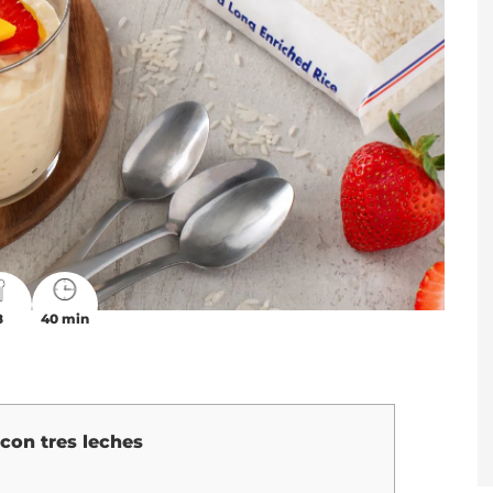
8
40 min
con tres leches