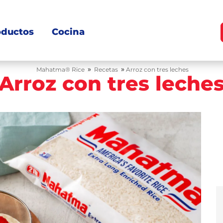
oductos
Cocina
»
»
Mahatma® Rice
Recetas
Arroz con tres leches
Arroz con tres leche