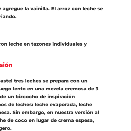
y agregue la vainilla. El arroz con leche se
riando.
 con leche en tazones individuales y
sión
astel tres leches
se prepara con un
uego lento en una mezcla cremosa de 3
a de un bizcocho de
inspiración
os de leches:
leche evaporada, leche
pesa
. Sin embargo, en nuestra versión al
che de coco
en lugar de crema espesa,
gero.