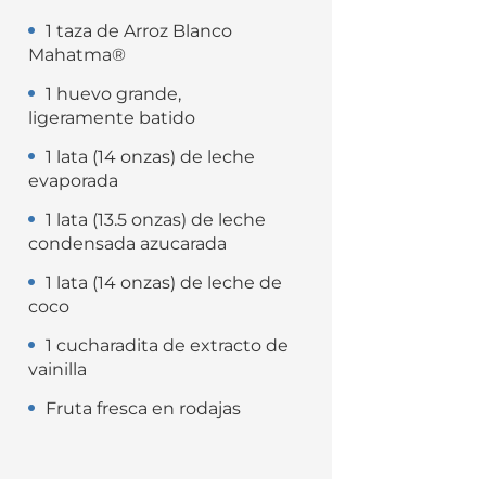
1 taza de Arroz Blanco
Mahatma®
1 huevo grande,
ligeramente batido
1 lata (14 onzas) de leche
evaporada
1 lata (13.5 onzas) de leche
condensada azucarada
1 lata (14 onzas) de leche de
coco
1 cucharadita de extracto de
vainilla
Fruta fresca en rodajas