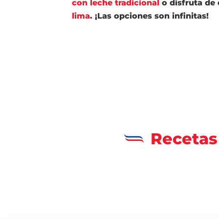
con leche tradicional
o disfruta de 
lima
. ¡Las opciones son infinitas!
Recetas