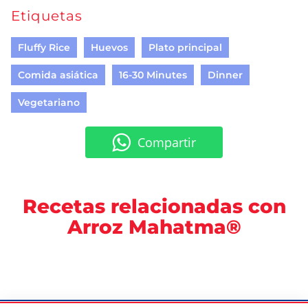
Etiquetas
Fluffy Rice
Huevos
Plato principal
Comida asiática
16-30 Minutes
Dinner
Vegetariano
Compartir
Recetas relacionadas con
Arroz Mahatma®