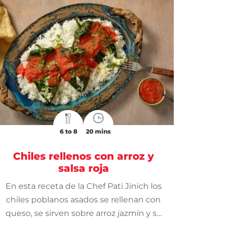
6 to 8
20 mins
Chiles rellenos con arroz y
salsa roja
En esta receta de la Chef Pati Jinich los
chiles poblanos asados se rellenan con
queso, se sirven sobre arroz jazmín y se