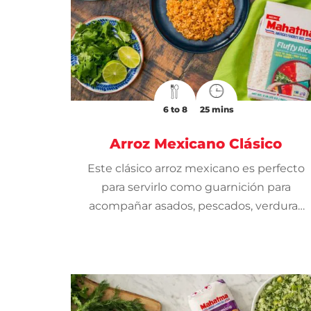
6 to 8
25 mins
Arroz Mexicano Clásico
Este clásico arroz mexicano es perfecto
para servirlo como guarnición para
acompañar asados, pescados, verduras
a la parrilla o incluso huevos. Es un plato
versátil, sencillo de hacer pero lleno de
sabor.