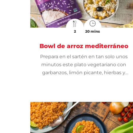
2
20 mins
Bowl de arroz mediterráneo
Prepara en el sartén en tan solo unos
minutos este plato vegetariano con
garbanzos, limón picante, hierbas y
aceitunas.