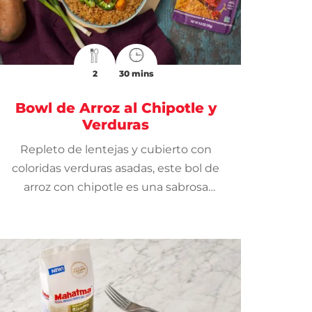
2
30 mins
Bowl de Arroz al Chipotle y
Verduras
Repleto de lentejas y cubierto con
coloridas verduras asadas, este bol de
arroz con chipotle es una sabrosa
comida vegetariana perfecta para una
cena de lunes sin carne.