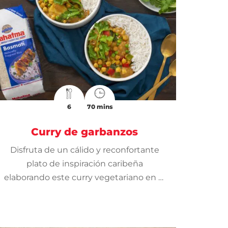
6
70 mins
Curry de garbanzos
Disfruta de un cálido y reconfortante
plato de inspiración caribeña
elaborando este curry vegetariano en el
que podrás utilizar Arroz Basmati
Mahatma®.