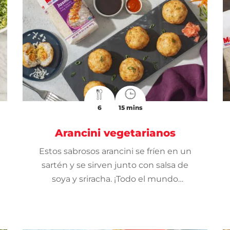
6
15 mins
Arancini vegetarianos
Estos sabrosos arancini se fríen en un
sartén y se sirven junto con salsa de
soya y sriracha. ¡Todo el mundo
disfrutará de este divertido aperitivo!