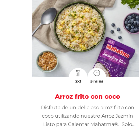
2-3
5 mins
Arroz frito con coco
Disfruta de un delicioso arroz frito con
coco utilizando nuestro Arroz Jazmín
Listo para Calentar Mahatma®. ¡Solo
necesitarás 10 minutos!