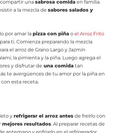
 compartir una
sabrosa comida
en familia.
istir a la mezcla de
sabores salados y
do por amar la
pizza con piña
o
el Arroz Frito
s para ti. Comienza preparando la mezcla
para el arroz de Grano Largo y Jazmín
ami, la pimienta y la piña. Luego agrega el
bores y disfrutar de
una comida
tan
ás te avergüences de tu amor por la piña en
 con esta receta.
leto y
refrigerar el arroz antes
de freírlo con
r
mejores resultados
. Al preparar recetas de
oz de antemano y enfriarlo en el refrigerador