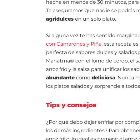
hecha en menos de 30 minutos, para
Te aseguramos que nadie se podrás res
agridulces
en un solo plato.
Si alguna vez te has sentido margina
con Camarones y Piña
, esta receta e
perfecta de sabores dulces y salados 
Mahatma® con el lomo de cerdo, el sal
arroz frío y la salsa para unificar los sa
abundante
como
deliciosa
. Nunca m
los platos salados y sorprende a todos
Tips y consejos
¿Por qué debo dejar enfriar por comp
los demás ingredientes? Para obtene
arroz frito, lo ideal es preparar el arr