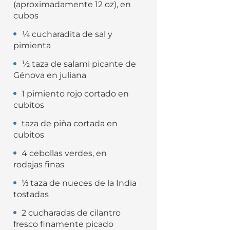
(aproximadamente 12 oz), en
cubos
¼ cucharadita de sal y
pimienta
½ taza de salami picante de
Génova en juliana
1 pimiento rojo cortado en
cubitos
taza de piña cortada en
cubitos
4 cebollas verdes, en
rodajas finas
⅓ taza de nueces de la India
tostadas
2 cucharadas de cilantro
fresco finamente picado