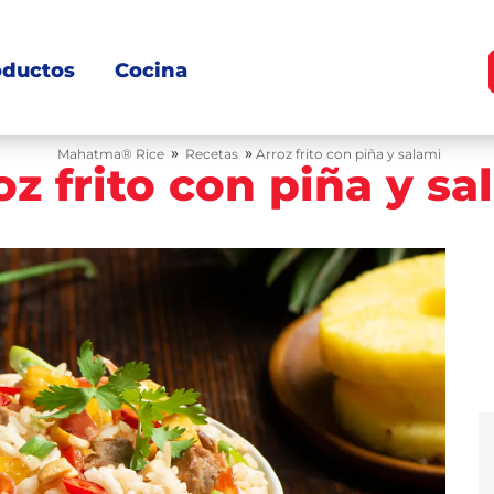
oductos
Cocina
»
»
Mahatma® Rice
Recetas
Arroz frito con piña y salami
oz frito con piña y sa