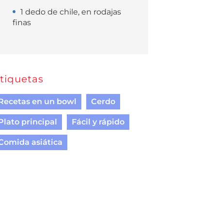
1 dedo de chile, en rodajas
finas
tiquetas
Recetas en un bowl
Cerdo
Plato principal
Fácil y rápido
Comida asiática