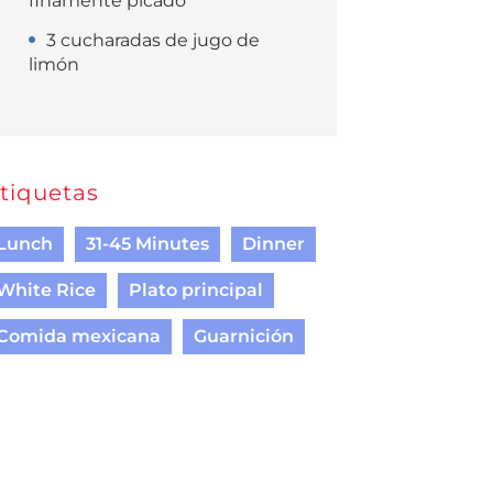
finamente picado
3 cucharadas de jugo de
limón
tiquetas
Lunch
31-45 Minutes
Dinner
White Rice
Plato principal
Comida mexicana
Guarnición