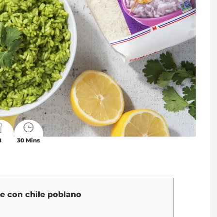
8
30 Mins
e con chile poblano