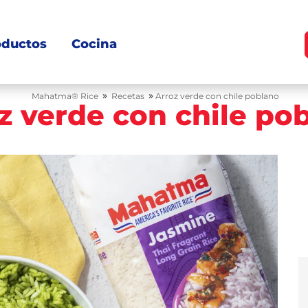
oductos
Cocina
»
»
Mahatma® Rice
Recetas
Arroz verde con chile poblano
z verde con chile po