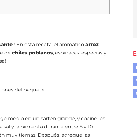
cante
? En esta receta, el aromático
arroz
ve de
chiles poblanos
, espinacas, especias y
E
sa!
ciones del paquete.
uego medio en un sartén grande, y cocine los
 la sal y la pimienta durante entre 8 y 10
tén muy tiernas. Después, agregue las