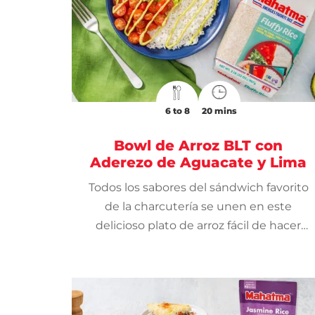
6 to 8
20 mins
Bowl de Arroz BLT con
Aderezo de Aguacate y Lima
Todos los sabores del sándwich favorito
de la charcutería se unen en este
delicioso plato de arroz fácil de hacer
que es perfecto para el almuerzo o la
cena.