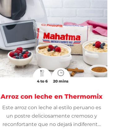
4 to 6
20 mins
Arroz con leche en Thermomix
Este arroz con leche al estilo peruano es
un postre deliciosamente cremoso y
reconfortante que no dejará indiferente
a ninguno de tus invitados.