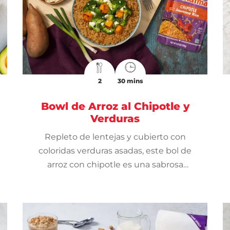
2
30 mins
Bowl de Arroz al Chipotle y
Verduras
Repleto de lentejas y cubierto con
coloridas verduras asadas, este bol de
arroz con chipotle es una sabrosa
comida vegetariana perfecta para una
cena de lunes sin carne.