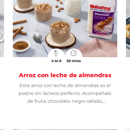
4 to 6
30 mins
Arroz con leche de almendras
Este arroz con leche de almendras es el
postre sin lácteos perfecto. Acompáñalo
de fruta, chocolate negro rallado,
almendras o tus toppings favoritos.