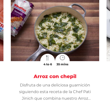
4 to 6
35 mins
Arroz con chepil
Disfruta de una deliciosa guarnición
siguiendo esta receta de la Chef Pati
Jinich que combina nuestro Arroz
Jazmín Mahatma® con las hojas de