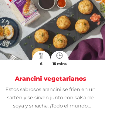
6
15 mins
Arancini vegetarianos
Estos sabrosos arancini se fríen en un
sartén y se sirven junto con salsa de
soya y sriracha. ¡Todo el mundo
disfrutará de este divertido aperitivo!