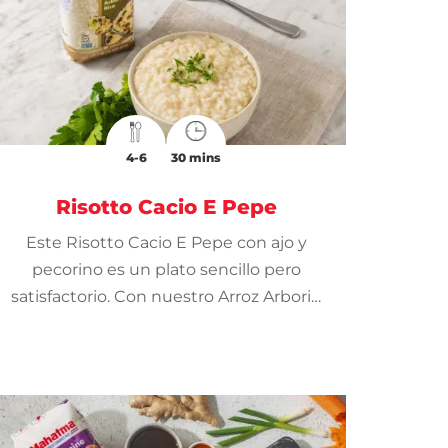
4-6
30 mins
Risotto Cacio E Pepe
Este Risotto Cacio E Pepe con ajo y
pecorino es un plato sencillo pero
satisfactorio. Con nuestro Arroz Arborio
Mahatma®, preparar risotto es muy
fácil.