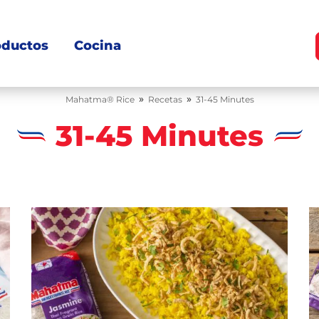
oductos
Cocina
»
»
Mahatma® Rice
Recetas
31-45 Minutes
31-45 Minutes