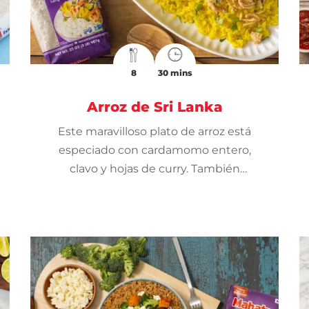
8
30 mins
Arroz de Sri Lanka
Este maravilloso plato de arroz está
especiado con cardamomo entero,
clavo y hojas de curry. También
combina muy bien con el Arroz
Mahatma®.