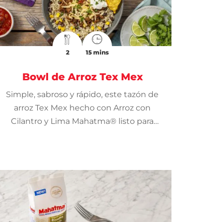
2
15 mins
Bowl de Arroz Tex Mex
Simple, sabroso y rápido, este tazón de
arroz Tex Mex hecho con Arroz con
Cilantro y Lima Mahatma® listo para
calentar es perfecto para las comidas de
la vuelta al cole.