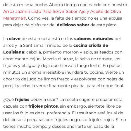
de esta misma noche. Ahorra tiempo cocinando con nuestro
Arroz Jazmín Listo Para Servir Sabor Ajo y Aceite de Oliva
Mahatma®
. Como ves, la falta de tiempo no es una excusa
para dejar de disfrutar del
delicioso sabor
de este plato.
La
clave
de esta receta está en los
sabores naturales
del
arroz y la Santísima Trinidad de la
cocina criolla de
Louisiana
: cebolla, pimiento morrón y apio, salteados con
condimento cajún. Mezcla el arroz, la salsa de tomate, los
frijoles y el agua y deja que hierva a fuego lento. En pocos
minutos un aroma irresistible inundará tu cocina. Vierte un
chorrito de jugo de limón fresco y espolvorea con hojas de
perejil y cebolla verde finamente picada, para el toque final.
¿Qué
frijoles
debería usar? La receta sugiere preparar esta
cazuela con
frijoles pintos
, sin embargo, siéntete libre de
usar los frijoles de tu preferencia. El resultado será igual de
delicioso si preparas con frijoles negros o frijoles rojos. Si no
tienes mucho tiempo y deseas ahorrarte un paso de la