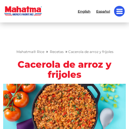
English
Español
»
»
Mahatma® Rice
Recetas
Cacerola de arroz y frijoles
Cacerola de arroz y
frijoles