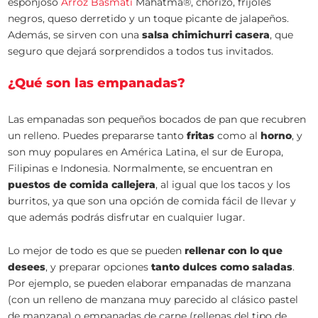
esponjoso
Arroz Basmati
Mahatma®, chorizo, frijoles
negros, queso derretido y un toque picante de jalapeños.
Además, se sirven con una
salsa chimichurri casera
, que
seguro que dejará sorprendidos a todos tus invitados.
¿Qué son las empanadas?
Las empanadas son pequeños bocados de pan que recubren
un relleno. Puedes prepararse tanto
fritas
como al
horno
, y
son muy populares en América Latina, el sur de Europa,
Filipinas e Indonesia. Normalmente, se encuentran en
puestos de comida callejera
, al igual que los tacos y los
burritos, ya que son una opción de comida fácil de llevar y
que además podrás disfrutar en cualquier lugar.
Lo mejor de todo es que se pueden
rellenar con lo que
desees
, y preparar opciones
tanto dulces como saladas
.
Por ejemplo, se pueden elaborar empanadas de manzana
(con un relleno de manzana muy parecido al clásico pastel
de manzana) o empanadas de carne (rellenas del tipo de