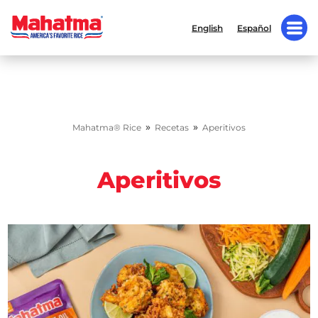
English
Español
»
»
Mahatma® Rice
Recetas
Aperitivos
Aperitivos