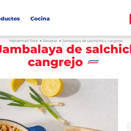
oductos
Cocina
»
»
Mahatma® Rice
Recetas
Jambalaya de salchicha y cangrejo
Jambalaya de salchic
cangrejo