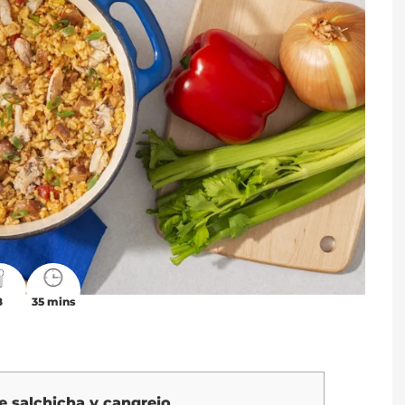
8
35 mins
 salchicha y cangrejo