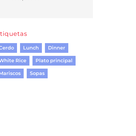
tiquetas
Cerdo
Lunch
Dinner
White Rice
Plato principal
Mariscos
Sopas