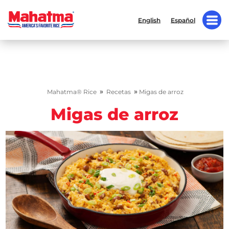
English
Español
»
»
Mahatma® Rice
Recetas
Migas de arroz
Migas de arroz