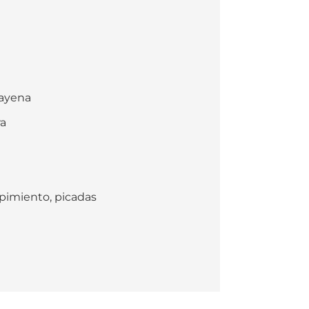
cayena
ra
 pimiento, picadas