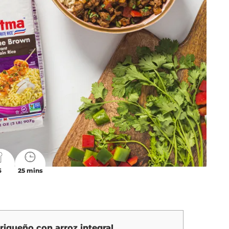
6
25 mins
rriqueño con arroz integral