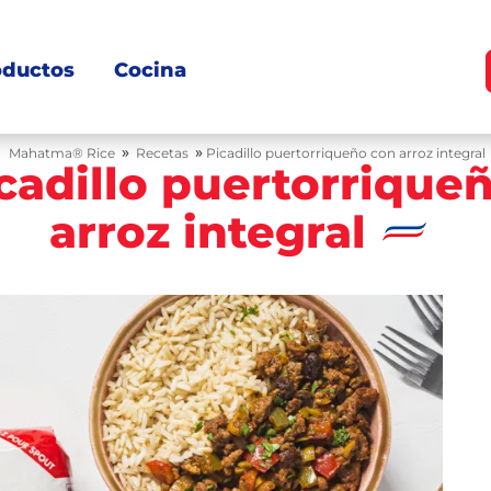
oductos
Cocina
»
»
Mahatma® Rice
Recetas
Picadillo puertorriqueño con arroz integral
cadillo puertorrique
arroz integral