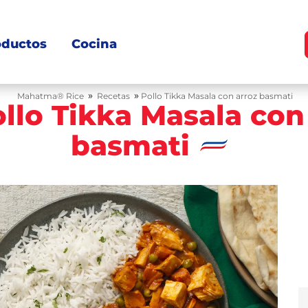
oductos
Cocina
»
»
Mahatma® Rice
Recetas
Pollo Tikka Masala con arroz basmati
llo Tikka Masala con
basmati