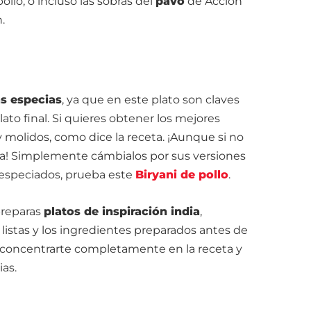
llo, o incluso las sobras del
pavo
de Acción
.
as especias
, ya que en este plato son claves
lato final. Si quieres obtener los mejores
 molidos, como dice la receta. ¡Aunque si no
a! Simplemente cámbialos por sus versiones
s especiados, prueba este
Biryani de pollo
.
 preparas
platos de inspiración india
,
 listas y los ingredientes preparados antes de
 concentrarte completamente en la receta y
as.