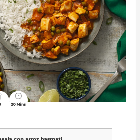
8
20 Mins
asala con arroz basmati