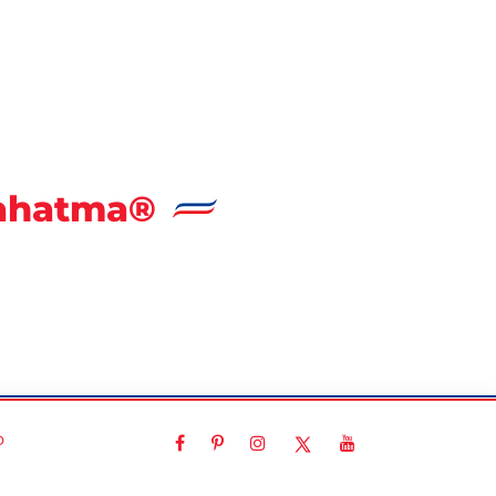
Mahatma®
o