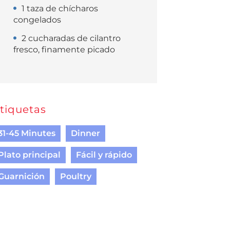
1 taza de chícharos
congelados
2 cucharadas de cilantro
fresco, finamente picado
tiquetas
31-45 Minutes
Dinner
Plato principal
Fácil y rápido
Guarnición
Poultry