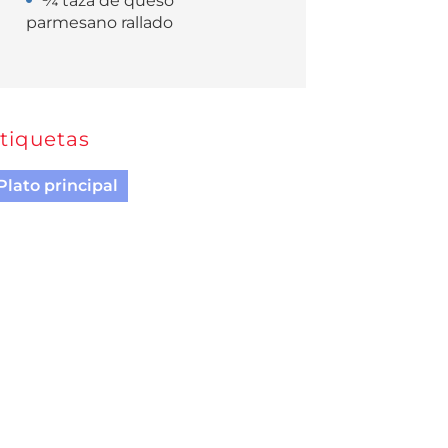
¾ taza de queso
parmesano rallado
tiquetas
Plato principal