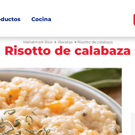
oductos
Cocina
»
»
Mahatma® Rice
Recetas
Risotto de calabaza
Risotto de calabaza