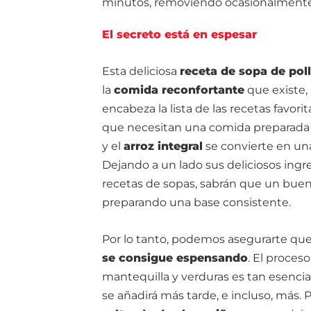
minutos, removiendo ocasionalmente
El secreto está en espesar
Esta deliciosa
receta de sopa de poll
la
comida reconfortante
que existe,
encabeza la lista de las recetas favori
que necesitan una comida preparada c
y el
arroz integral
se convierte en u
Dejando a un lado sus deliciosos ingr
recetas de sopas, sabrán que un bue
preparando una base consistente.
Por lo tanto, podemos asegurarte que 
se consigue espensando
. El proces
mantequilla y verduras es tan esencia
se añadirá más tarde, e incluso, más.