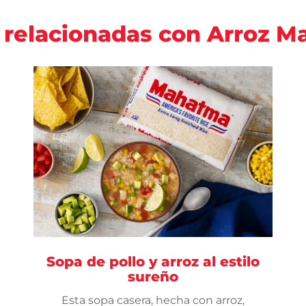
 relacionadas con Arroz 
Sopa de pollo y arroz al estilo
sureño
Esta sopa casera, hecha con arroz,