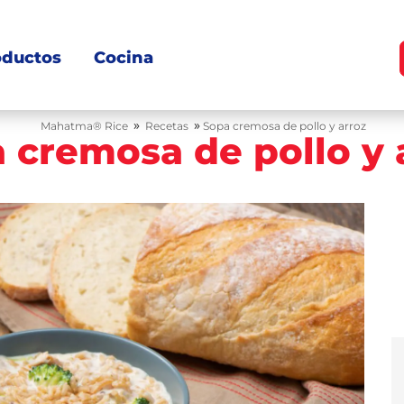
oductos
Cocina
»
»
Mahatma® Rice
Recetas
Sopa cremosa de pollo y arroz
 cremosa de pollo y 