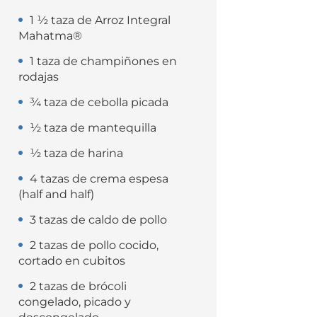
1 ½ taza de Arroz Integral
Mahatma®
1 taza de champiñones en
rodajas
¾ taza de cebolla picada
½ taza de mantequilla
½ taza de harina
4 tazas de crema espesa
(half and half)
3 tazas de caldo de pollo
2 tazas de pollo cocido,
cortado en cubitos
2 tazas de brócoli
congelado, picado y