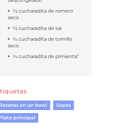
descongelado
½ cucharadita de romero
seco
½ cucharadita de sal
¼ cucharadita de tomillo
seco
¼ cucharadita de pimienta"
tiquetas
Recetas en un bowl
Sopas
Plato principal