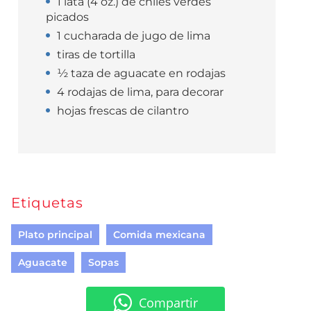
1 lata (4 oz.) de chiles verdes
picados
1 cucharada de jugo de lima
tiras de tortilla
½ taza de aguacate en rodajas
4 rodajas de lima, para decorar
hojas frescas de cilantro
Etiquetas
Plato principal
Comida mexicana
Aguacate
Sopas
Compartir