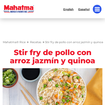
English
Español
»
»
Mahatma® Rice
Recetas
Stir fry de pollo con arroz jazmín y quinoa
Stir fry de pollo con
arroz jazmín y quinoa