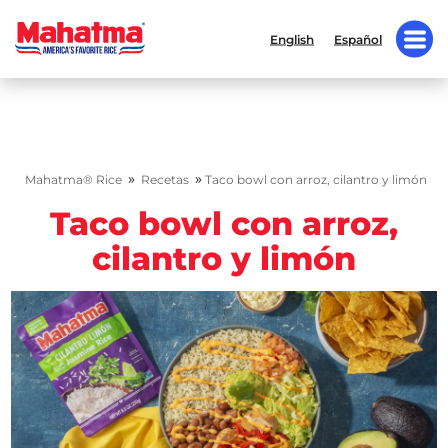
English
Español
»
»
Mahatma® Rice
Recetas
Taco bowl con arroz, cilantro y limón
Taco bowl con arroz,
cilantro y limón