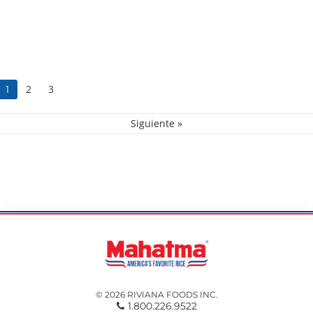
2
3
1
Siguiente »
© 2026 RIVIANA FOODS INC.
1.800.226.9522