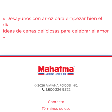
Navegación
« Desayunos con arroz para empezar bien el
día
de
Ideas de cenas deliciosas para celebrar el amor
entradas
»
© 2026 RIVIANA FOODS INC.
1.800.226.9522
Contacto
Términos de uso