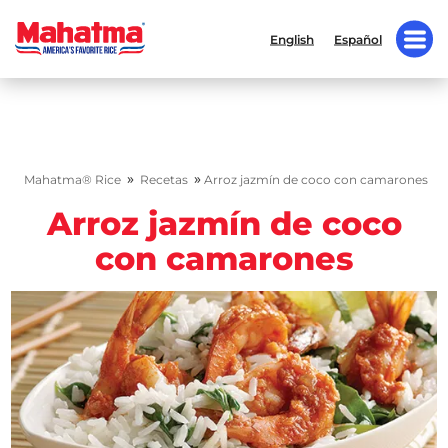
English
Español
»
»
Mahatma® Rice
Recetas
Arroz jazmín de coco con camarones
Arroz jazmín de coco
con camarones