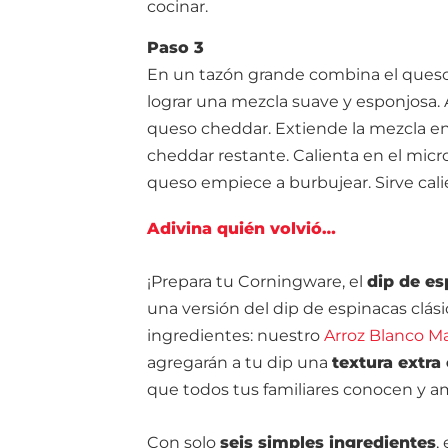
cocinar.
Paso 3
En un tazón grande combina el queso 
lograr una mezcla suave y esponjosa. A
queso cheddar. Extiende la mezcla en
cheddar restante. Calienta en el mic
queso empiece a burbujear. Sirve calie
Adivina quién volvió…
¡Prepara tu Corningware, el
dip de es
una versión del dip de espinacas clási
ingredientes: nuestro
Arroz Blanco 
agregarán a tu dip una
textura extr
que todos tus familiares conocen y a
Con solo
seis simples ingredientes
,