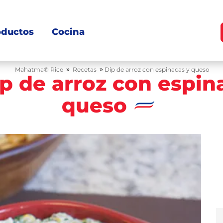
oductos
Cocina
»
»
Mahatma® Rice
Recetas
Dip de arroz con espinacas y queso
p de arroz con espin
queso