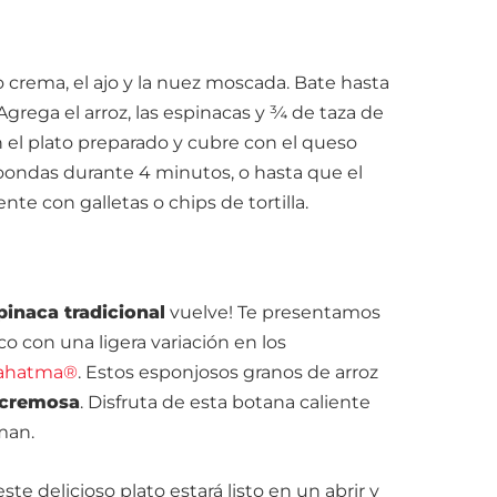
crema, el ajo y la nuez moscada. Bate hasta
grega el arroz, las espinacas y ¾ de taza de
 el plato preparado y cubre con el queso
roondas durante 4 minutos, o hasta que el
nte con galletas o chips de tortilla.
pinaca tradicional
vuelve! Te presentamos
co con una ligera variación en los
Mahatma®
. Estos esponjosos granos de arroz
a cremosa
. Disfruta de esta botana caliente
man.
 este delicioso plato estará listo en un abrir y