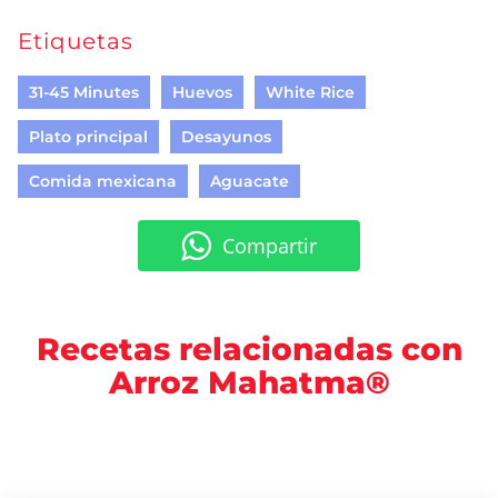
Etiquetas
31-45 Minutes
Huevos
White Rice
Plato principal
Desayunos
Comida mexicana
Aguacate
Compartir
Recetas relacionadas con
Arroz Mahatma®