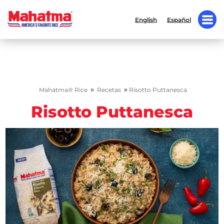
English
Español
»
»
Mahatma® Rice
Recetas
Risotto Puttanesca
Risotto Puttanesca