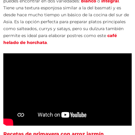
puedes encontrar en dos variedades:
blanco
o
integral
.
Tiene una textura esponjosa similar a la del basmati y es
desde hace mucho tiempo un básico de la cocina del sur de
Asia. Es la opción perfecta para preparar platos principales
como salteados, currys y satays, pero su dulzura también
permite es ideal para elaborar postres como este
café
helado de horchata
.
Recetas de primavera con arroz jazmín