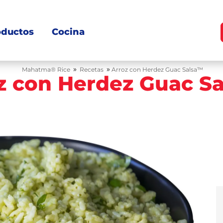
oductos
Cocina
»
»
Mahatma® Rice
Recetas
Arroz con Herdez Guac Salsa™
z con Herdez Guac S