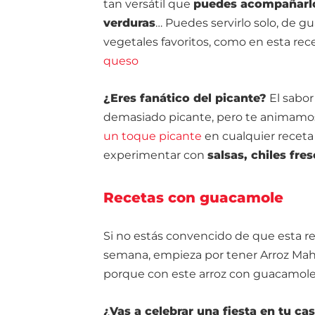
tan versátil que
puedes acompañarlo
verduras
… Puedes servirlo solo, de gua
vegetales favoritos, como en esta re
queso
¿Eres fanático del picante?
El sabor
demasiado picante, pero te animamos
un toque picante
en cualquier receta
experimentar con
salsas, chiles fre
Recetas con guacamole
Si no estás convencido de que esta rec
semana, empieza por tener Arroz Ma
porque con este arroz con guacamol
¿Vas a celebrar una fiesta en tu ca