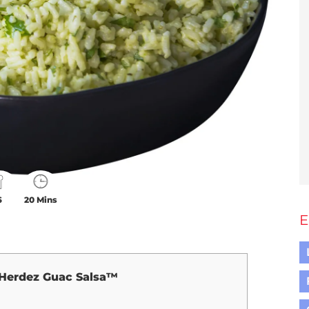
6
20 Mins
E
 Herdez Guac Salsa™