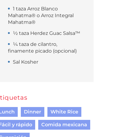
1 taza Arroz Blanco
Mahatma® o Arroz Integral
Mahatma®
½ taza Herdez Guac Salsa™
¼ taza de cilantro,
finamente picado (opcional)
Sal Kosher
tiquetas
Lunch
Dinner
White Rice
Fácil y rápido
Comida mexicana