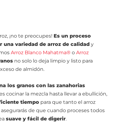
roz, ¡no te preocupes!
Es un proceso
ir una variedad de arroz de calidad
y
rimos
Arroz Blanco Mahatma®
o
Arroz
ranos
no solo lo deja limpio y listo para
exceso de almidón.
a los granos con las zanahorias
es cocinar la mezcla hasta llevar a ebullición,
ficiente tiempo
para que tanto el arroz
te asegurarás de que cuando proceses todos
sea
suave y fácil de digerir
.