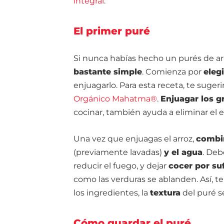
integral
.
El primer puré
Si nunca habías hecho un purés de ar
bastante simple
. Comienza por
eleg
enjuagarlo. Para esta receta, te suge
Orgánico Mahatma®
.
Enjuagar los g
cocinar, también ayuda a eliminar el 
Una vez que enjuagas el arroz,
combin
(previamente lavadas)
y el agua
. Deb
reducir el fuego, y dejar
cocer por su
como las verduras se ablanden. Así, 
los ingredientes, la
textura
del puré 
Cómo guardar el puré