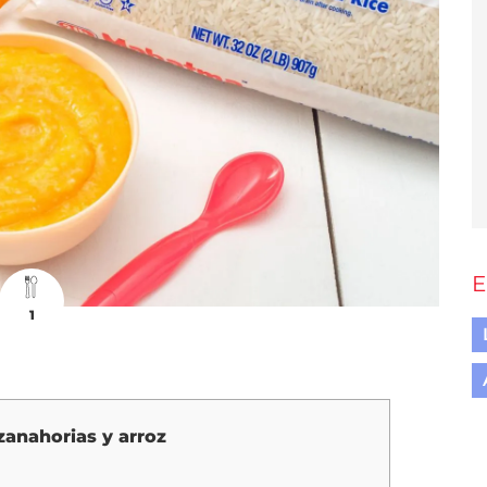
E
1
zanahorias y arroz