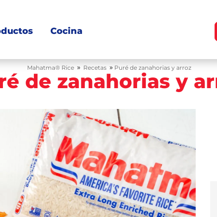
oductos
Cocina
»
»
Mahatma® Rice
Recetas
Puré de zanahorias y arroz
ré de zanahorias y ar