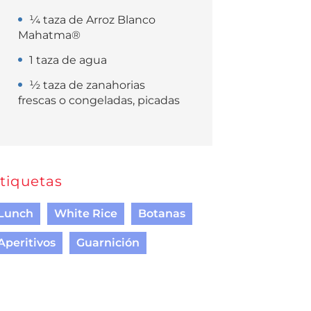
¼ taza de Arroz Blanco
Mahatma®
1 taza de agua
½ taza de zanahorias
frescas o congeladas, picadas
tiquetas
Lunch
White Rice
Botanas
Aperitivos
Guarnición