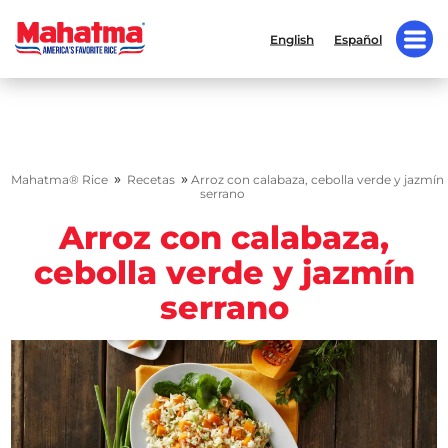
English
Español
»
»
Mahatma® Rice
Recetas
Arroz con calabaza, cebolla verde y jazmín
serrano
Arroz con calabaza,
cebolla verde y jazmín
serrano