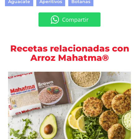
Aguacate
Aperitivos
Botanas
Compartir
Recetas relacionadas con
Arroz Mahatma®