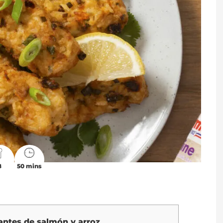
8
50 mins
antes de salmón y arroz