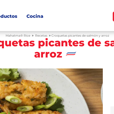
oductos
Cocina
»
»
Mahatma® Rice
Recetas
Croquetas picantes de salmón y arroz
quetas picantes de s
arroz