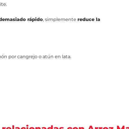
te.
 demasiado rápido
, simplemente
reduce la
lmón por cangrejo o atún en lata.
 relacionadas con Arroz 