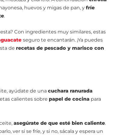
mayonesa, huevos y migas de pan, y
fríe
te
.
esta? Con ingredientes muy similares, estas
aguacate
seguro te encantarán. ¡Ya puedes
ista de
recetas de pescado y marisco con
eite, ayúdate de una
cuchara ranurada
uetas calientes sobre
papel de cocina
para
ceite,
asegúrate de que esté bien caliente
.
o, ver si se fríe, y si no, sácala y espera un