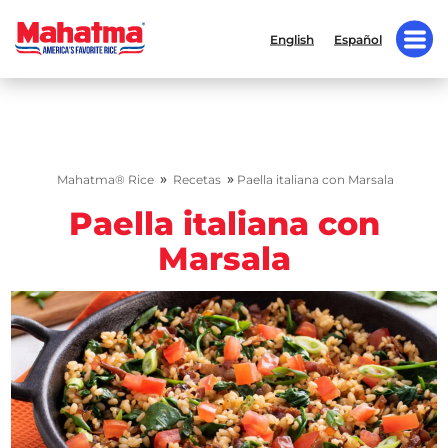
English
Español
»
»
Mahatma® Rice
Recetas
Paella italiana con Marsala
Paella italiana con
Marsala