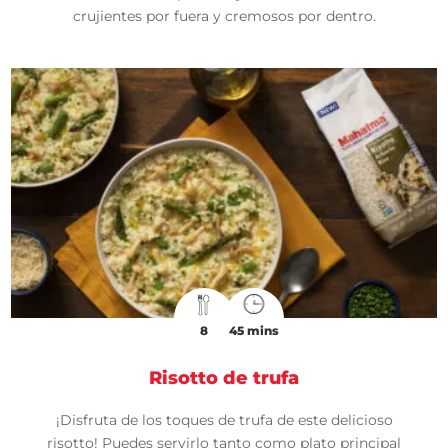
crujientes por fuera y cremosos por dentro.
8
45 mins
Risotto de trufa
¡Disfruta de los toques de trufa de este delicioso
risotto! Puedes servirlo tanto como plato principal