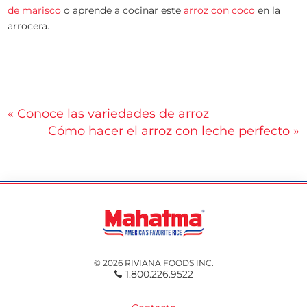
de marisco
o aprende a cocinar este
arroz con coco
en la
arrocera.
Navegación
« Conoce las variedades de arroz
Cómo hacer el arroz con leche perfecto »
de
entradas
© 2026 RIVIANA FOODS INC.
1.800.226.9522