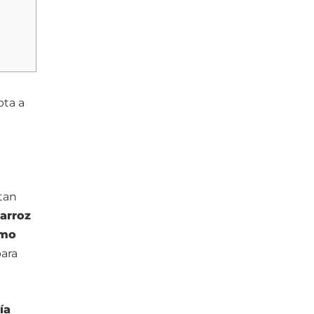
pta a
 tan
arroz
mo
para
ía