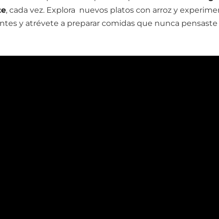
te
, cada vez. Explora nuevos platos con arroz y experime
ientes y atrévete a preparar comidas que nunca pensast