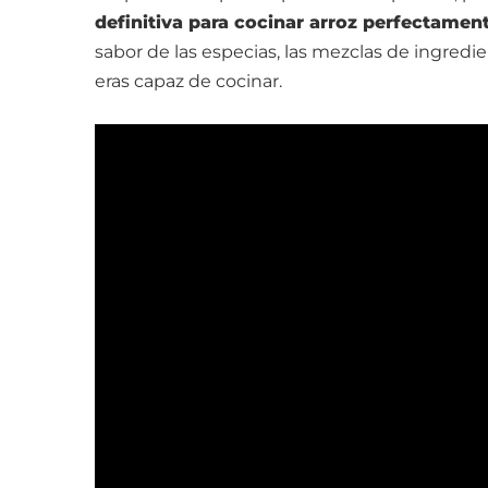
definitiva para cocinar arroz perfectamen
sabor de las especias, las mezclas de ingred
eras capaz de cocinar.