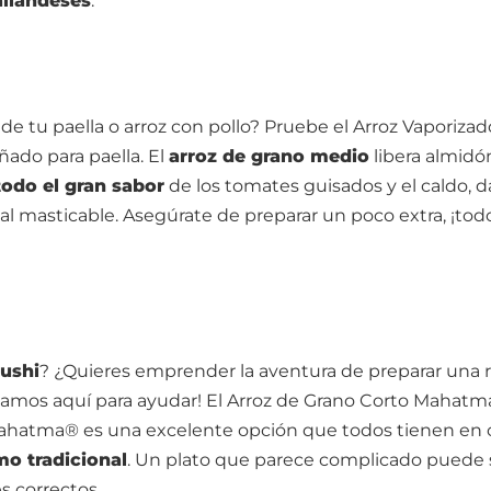
ailandeses
.
e tu paella o arroz con pollo? Pruebe el Arroz Vaporizad
do para paella. El
arroz de grano medio
libera almidó
todo el gran sabor
de los tomates guisados y el caldo, 
l masticable. Asegúrate de preparar un poco extra, ¡tod
sushi
? ¿Quieres emprender la aventura de preparar una 
stamos aquí para ayudar! El Arroz de Grano Corto Mahat
 Mahatma® es una excelente opción que todos tienen en 
mo tradicional
. Un plato que parece complicado puede 
s correctos.