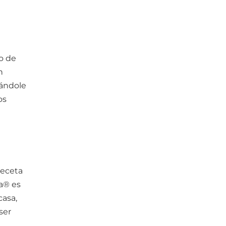
o de
n
dándole
os
receta
ma® es
casa,
ser