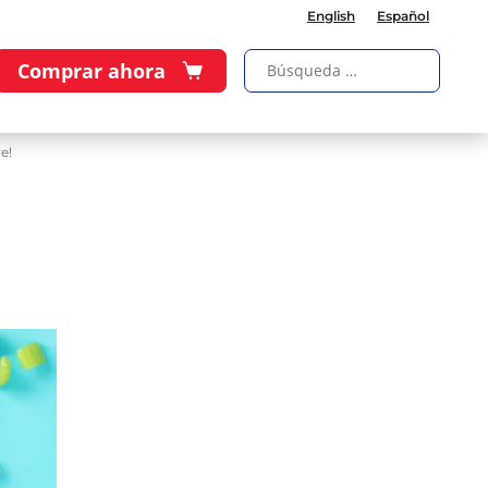
English
Español
Comprar ahora
e!