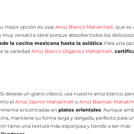
u mejor opción es usar
Arroz Blanco Mahatma®
, que es
Es muy versátil e ideal porque absorbe todos los delicioso
sde la cocina mexicana hasta la asiática
. Para una op
e la variedad
Arroz Blanco Orgánico Mahatma®
,
certifi
 Si deseas un grano clásico, usa nuestro arroz blanco, per
mo el
Arroz Jazmín Mahatma®
o
Arroz Basmati Mahat
nmente encontradas en
platos orientales
. Aunque am
cina, mantiene su forma larga y delgada, perfecto para u
zmín tiene una textura más esponjosa y tiende a ser más