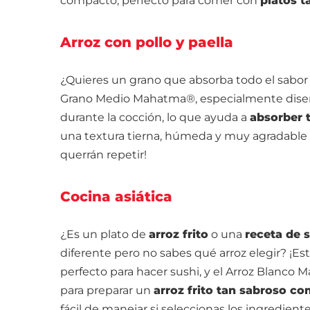
compacto, perfecto para comer con
platos t
Arroz con pollo y paella
¿Quieres un grano que absorba todo el sabor d
Grano Medio Mahatma®, especialmente diseña
durante la cocción, lo que ayuda a
absorber 
una textura tierna, húmeda y muy agradable a
querrán repetir!
Cocina asiática
¿Es un plato de
arroz frito
o una
receta de 
diferente pero no sabes qué arroz elegir? ¡E
perfecto para hacer sushi, y el Arroz Blanco
para preparar un
arroz frito tan sabroso co
fácil de manejar si seleccionas los ingrediente