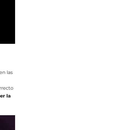
en las
rrecto
r la