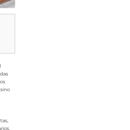
l
idas
los
 sino
tas,
rios.