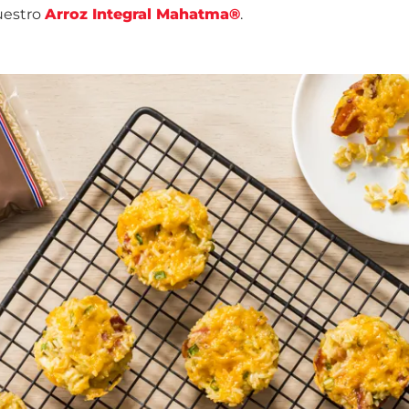
uestro
Arroz Integral Mahatma®
.