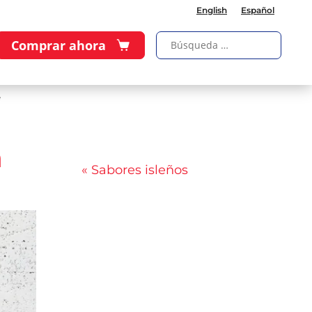
English
Español
Comprar ahora
e
a
« Sabores isleños