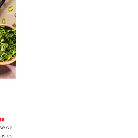
as
ase de
as es